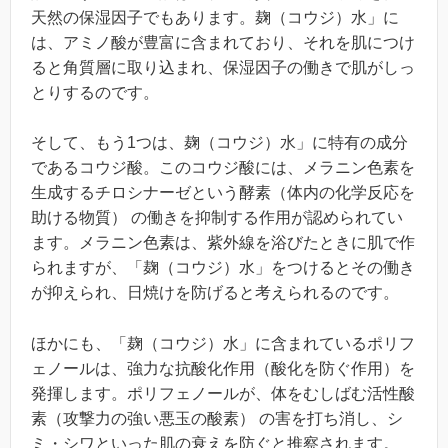
天然の保湿因子でもあります。麹（コウジ）水」に
は、アミノ酸が豊富に含まれており、それを肌につけ
ると角質層に取り込まれ、保湿因子の働きで肌がしっ
とりするのです。
そして、もう1つは、麹（コウジ）水」に特有の成分
であるコウジ酸。このコウジ酸には、メラニン色素を
生成するチロシナーゼという酵素（体内の化学反応を
助ける物質） の働きを抑制する作用が認められてい
ます。メラニン色素は、紫外線を浴びたときに肌で作
られますが、「麹（コウジ）水」をつけるとその働き
が抑えられ、日焼けを防げると考えられるのです。
ほかにも、「麹（コウジ）水」に含まれているポリフ
ェノールは、強力な抗酸化作用（酸化を防ぐ作用）を
発揮します。ポリフェノールが、体をむしばむ活性酸
素（攻撃力の強い悪玉の酸素） の害を打ち消し、シ
ミ・シワといった肌の衰えを防ぐと推察されます。