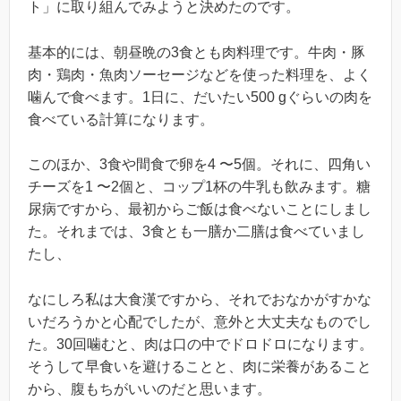
ト」に取り組んでみようと決めたのです。
基本的には、朝昼晩の3食とも肉料理です。牛肉・豚
肉・鶏肉・魚肉ソーセージなどを使った料理を、よく
噛んで食べます。1日に、だいたい500 gぐらいの肉を
食べている計算になります。
このほか、3食や間食で卵を4 〜5個。それに、四角い
チーズを1 〜2個と、コップ1杯の牛乳も飲みます。糖
尿病ですから、最初からご飯は食べないことにしまし
た。それまでは、3食とも一膳か二膳は食べていまし
たし、
なにしろ私は大食漢ですから、それでおなかがすかな
いだろうかと心配でしたが、意外と大丈夫なものでし
た。30回噛むと、肉は口の中でドロドロになります。
そうして早食いを避けることと、肉に栄養があること
から、腹もちがいいのだと思います。