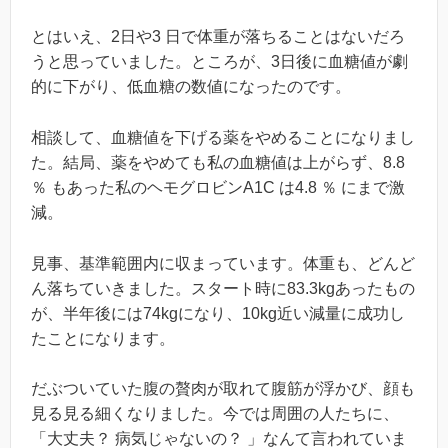
とはいえ、2日や3 日で体重が落ちることはないだろ
うと思っていました。ところが、3日後に血糖値が劇
的に下がり、低血糖の数値になったのです。
相談して、血糖値を下げる薬をやめることになりまし
た。結局、薬をやめても私の血糖値は上がらず、8.8
％ もあった私のヘモグロビンA1C は4.8 ％ にまで激
減。
見事、基準範囲内に収まっています。体重も、どんど
ん落ちていきました。スタート時に83.3kgあったもの
が、半年後には74kgになり、10kg近い減量に成功し
たことになります。
だぶついていた腹の贅肉が取れて腹筋が浮かび、顔も
見る見る細くなりました。今では周囲の人たちに、
「大丈夫？ 病気じゃないの？ 」なんて言われていま