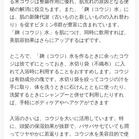
る米コウジは整腸作用に優れ、肌荒れの原因となる便
秘の解消に役立ちます。また、「麹（コウジ）水」に
は、肌の新陳代謝（古いものと新しいものの入れ替わ
り）を促すビタミンB群が豊富に含まれています。
「麹（コウジ）水」を肌につけ、同時に飲用すれば、
美肌容効果はさらにアップするはずです。
ところで、「麹（コウジ）水を作るときに余ったコウ
ジは捨てずにとっておき、水切り袋（不織布） に入
れて入浴時に利用することをおすすめします。コウジ
は有効成分の塊です。水切り袋を絞ってコウジの汁を
手に取り、体を洗うときに石けんとともに使ったり、
洗髪するときにシャンプーと併せて利用したりすれ
ば、手軽にボディケアやヘアケアができます
入浴のさいは、コウジを大いに活用しています。特
に、頭髪の保湿効果が抜群で、バサパサ七ていても潤
ってツヤやかに若返ります。コウジ水を美容目的で使