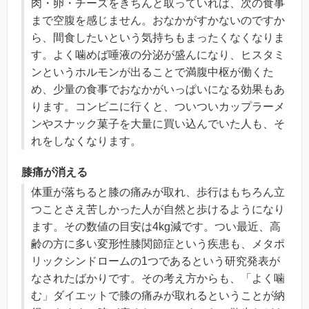
肉・卵・チーズをきちんと取っていれば、次の食事
まで空腹を感じません。おなかがすかないのですか
ら、間食したいという気持ちもまったくなくなりま
す。よく噛めば唾液の分泌が盛んになり、ヒスタミ
ンというホルモンが出ることで満腹中枢が働くた
め、少量の食事でおなかがいっぱいになる効果もあ
ります。コンビニに行くと、ついついカップラーメ
ンやスナック菓子を大量に買い込んでいた人も、そ
れをしなくなります。
膝痛が消える
体重が落ちると膝の痛みが取れ、歩行はもちろん立
つことさえ苦しかった人が自然と歩けるようになり
ます。その数値の目安は4kg減です。つい最近、高
齢の方に多い変形性膝関節症という疾患も、メタポ
リックシンドロームの1つであるという研究発表が
なされたばかりです。その考え方からも、「よく噛
む」ダイエットで膝の痛みが取れるということが納