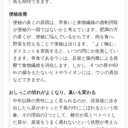
善も期待できます。
便秘改善
便秘の多くの原因は、早食いと食物繊維の過剰摂取
が便秘の一因ではないかと考えています。肥満の方
の多くが、便秘に悩んでいるからです。肉を食べ、
野菜を控えることで便秘は治ります。「よく噛む」
ダイエットを実践すると、いつの問にか改善してい
きます。草食であるウシは、反袈と腸内菌による発
酵で食物繊維を消化します。しかし、4 つの胃や60
m の腸をもたないヒトやライオンには、ウシの真似
などできません。
おしっこの切れがよくなり、臭いも変わる
中年以降の男性によく見られるのが、排尿後に歩き
出したら尿がポトッと下着の中にこぼれるという現
象。その理由の1つとして、糖分が高くベトベトし
た尿が、尿道をうまく通れないという状態が考えら